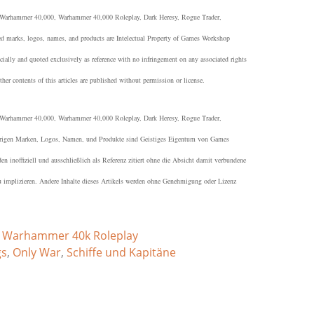
arhammer 40,000, Warhammer 40,000 Roleplay, Dark Heresy, Rogue Trader,
d marks, logos, names, and products are Intelectual Property of Games Workshop
ially and quoted exclusively as reference with no infringement on any associated rights
r contents of this articles are published without permission or license.
arhammer 40,000, Warhammer 40,000 Roleplay, Dark Heresy, Rogue Trader,
örigen Marken, Logos, Namen, und Produkte sind Geistiges Eigentum von Games
 inoffiziell und ausschließlich als Referenz zitiert ohne die Absicht damit verbundene
u implizieren. Andere Inhalte dieses Artikels werden ohne Genehmigung oder Lizenz
,
Warhammer 40k Roleplay
gs
,
Only War
,
Schiffe und Kapitäne