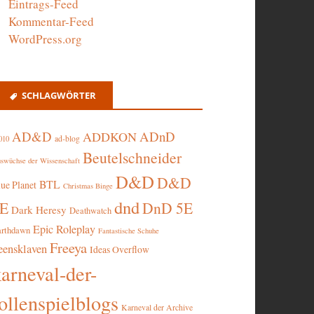
Eintrags-Feed
Kommentar-Feed
WordPress.org
SCHLAGWÖRTER
AD&D
ADnD
ADDKON
ad-blog
010
Beutelschneider
swüchse der Wissenschaft
D&D
D&D
BTL
lue Planet
Christmas Binge
dnd
5E
DnD 5E
Dark Heresy
Deathwatch
Epic Roleplay
arthdawn
Fantastische Schuhe
Freeya
eensklaven
Ideas Overflow
karneval-der-
ollenspielblogs
Karneval der Archive