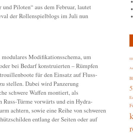
r und Piloten“ aus dem Februar, lautet
al der Rollenspielblogs im Juli nun
in modulares Modifikationsschema, um
01
 oder bei Bedarf konstruierten – Rümpfen
Au
rouillenboote für den Einsatz auf Fluss-
B
u stellen. Dabei wird Panzerung
che schwere Waffen montiert, als
E
 Russ-Türme vorwärts und ein Hydra-
F
Turm achtern, sowie eine Reihe von schweren
hützschilden entlang der Seiten oder auf
r