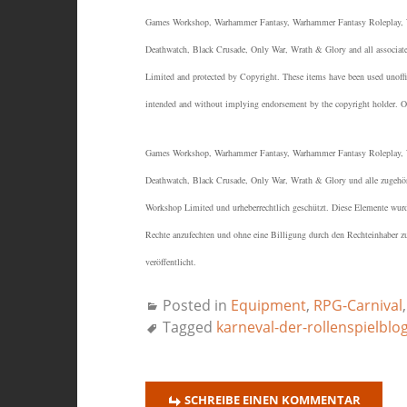
Games Workshop, Warhammer Fantasy, Warhammer Fantasy Roleplay, W
Deathwatch, Black Crusade, Only War, Wrath & Glory and all associate
Limited and protected by Copyright.
These items have been used unoffic
intended and without implying endorsement by the copyright holder. Othe
Games Workshop, Warhammer Fantasy, Warhammer Fantasy Roleplay, W
Deathwatch, Black Crusade, Only War, Wrath & Glory und alle zugeh
Workshop Limited und urheberrechtlich geschützt.
Diese Elemente wurden
Rechte anzufechten und ohne eine Billigung durch den Rechteinhaber z
veröffentlicht.
Posted in
Equipment
,
RPG-Carnival
Tagged
karneval-der-rollenspielblo
SCHREIBE EINEN KOMMENTAR