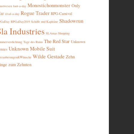
Monostichonmonster
Only
nstwesen
loot-a-day
Rogue Trader
ar
RPG-Carnival
rival-a-day
Shadowrun
PGaDay
RPGaDay2019
Schiffe und Kapitäne
la Industries
SLAmas Shopping
The Red Star
Unknown
mmerverdichtung
Tage des Ruins
Unknown Mobile Suit
rmies
Wilde Gestade
Zehn
rzauberungen&Wünsche
inge zum Zehnten