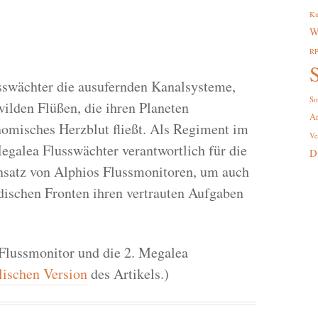
Ku
W
R
S
usswächter die ausufernden Kanalsysteme,
So
wilden Flüßen, die ihren Planeten
A
nomisches Herzblut fließt. Als Regiment im
Ve
egalea Flusswächter verantwortlich für die
D
nsatz von Alphios Flussmonitoren, um auch
dischen Fronten ihren vertrauten Aufgaben
Flussmonitor und die 2. Megalea
lischen Version
des Artikels.)