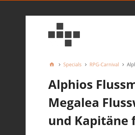
Specials
RPG-Carnival
Alp
Alphios Flussm
Megalea Fluss
und Kapitäne 