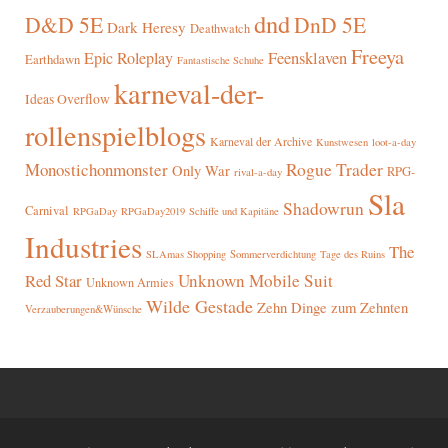
dnd
D&D 5E
DnD 5E
Dark Heresy
Deathwatch
Freeya
Epic Roleplay
Feensklaven
Earthdawn
Fantastische Schuhe
karneval-der-
Ideas Overflow
rollenspielblogs
Karneval der Archive
Kunstwesen
loot-a-day
Rogue Trader
Monostichonmonster
Only War
RPG-
rival-a-day
Sla
Shadowrun
Carnival
RPGaDay
RPGaDay2019
Schiffe und Kapitäne
Industries
The
SLAmas Shopping
Sommerverdichtung
Tage des Ruins
Red Star
Unknown Mobile Suit
Unknown Armies
Wilde Gestade
Zehn Dinge zum Zehnten
Verzauberungen&Wünsche