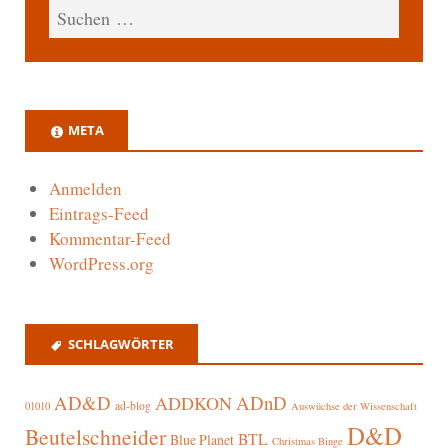
META
Anmelden
Eintrags-Feed
Kommentar-Feed
WordPress.org
SCHLAGWÖRTER
AD&D
ADnD
ADDKON
ad-blog
01010
Auswüchse der Wissenschaft
D&D
Beutelschneider
BTL
Blue Planet
Christmas Binge