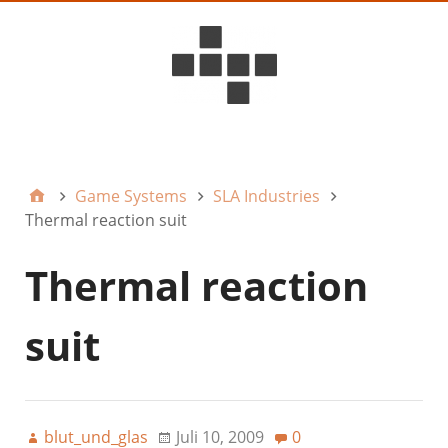
D6ideas Internal
Game Systems
SLA Industries
Thermal reaction suit
Thermal reaction
suit
blut_und_glas
Juli 10, 2009
0