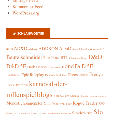
Eintrags-Feed
Kommentar-Feed
WordPress.org
SCHLAGWÖRTER
AD&D
ADnD
ADDKON
ad-blog
01010
Auswüchse der Wissenschaft
D&D
Beutelschneider
BTL
Blue Planet
Christmas Binge
dnd
D&D 5E
DnD 5E
Dark Heresy
Deathwatch
Freeya
Epic Roleplay
Feensklaven
Earthdawn
Fantastische Schuhe
karneval-der-
Ideas Overflow
rollenspielblogs
Karneval der Archive
Kunstwesen
loot-a-day
Rogue Trader
Monostichonmonster
Only War
RPG-
rival-a-day
Sla
Shadowrun
Carnival
RPGaDay
RPGaDay2019
Schiffe und Kapitäne