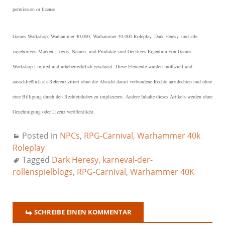
permission or license.
Games Workshop, Warhammer 40,000, Warhammer 40,000 Roleplay, Dark Heresy, und alle
zugehörigen Marken, Logos, Namen, und Produkte sind Geistiges Eigentum von Games
Workshop Limited und urheberrechtlich geschützt.
Diese Elemente wurden inoffiziell und
ausschließlich als Referenz zitiert ohne die Absicht damit verbundene Rechte anzufechten und ohne
eine Billigung durch den Rechteinhaber zu implizieren. Andere Inhalte dieses Artikels werden ohne
Genehmigung oder Lizenz veröffentlicht.
Posted in
NPCs
,
RPG-Carnival
,
Warhammer 40k
Roleplay
Tagged
Dark Heresy
,
karneval-der-
rollenspielblogs
,
RPG-Carnival
,
Warhammer 40K
SCHREIBE EINEN KOMMENTAR