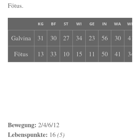
Fötus.
KG
BF
ST
WI
GE
IN
WA
WK
Galvina
31
30
27
34
23
56
30
41
Fötus
13
33
10
15
11
50
41
34
Bewegung:
2/4/6/12
Lebenspunkte:
16
(5)