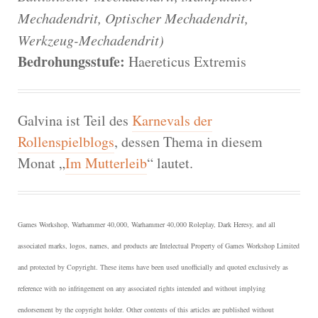
Mechadendrit, Optischer Mechadendrit,
Werkzeug-Mechadendrit)
Bedrohungsstufe:
Haereticus Extremis
Galvina ist Teil des
Karnevals der
Rollenspielblogs
, dessen Thema in diesem
Monat „
Im Mutterleib
“ lautet.
Games Workshop, Warhammer 40,000, Warhammer 40,000 Roleplay, Dark Heresy, and all
associated marks, logos, names, and products are Intelectual Property of Games Workshop Limited
and protected by Copyright.
These items have been used unofficially and quoted exclusively as
reference with no infringement on any associated rights intended and without implying
endorsement by the copyright holder. Other contents of this articles are published without