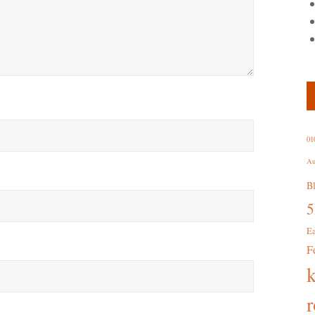
01
Au
B
E
F
r