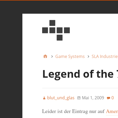
Game Systems
SLA Industrie
Legend of the
blut_und_glas
Mai 1, 2009
0
Leider ist der Eintrag nur auf
Ameri