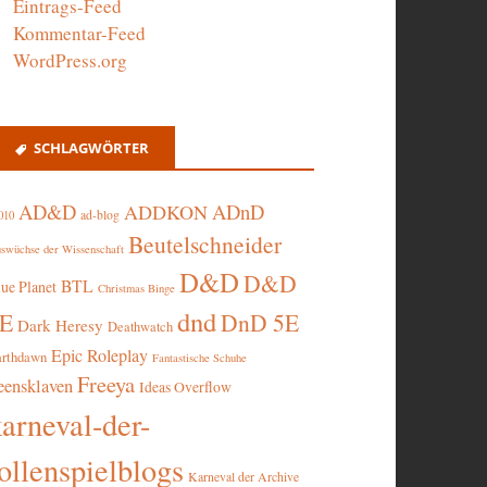
Eintrags-Feed
Kommentar-Feed
WordPress.org
SCHLAGWÖRTER
AD&D
ADnD
ADDKON
ad-blog
010
Beutelschneider
swüchse der Wissenschaft
D&D
D&D
BTL
lue Planet
Christmas Binge
dnd
5E
DnD 5E
Dark Heresy
Deathwatch
Epic Roleplay
arthdawn
Fantastische Schuhe
Freeya
eensklaven
Ideas Overflow
karneval-der-
ollenspielblogs
Karneval der Archive