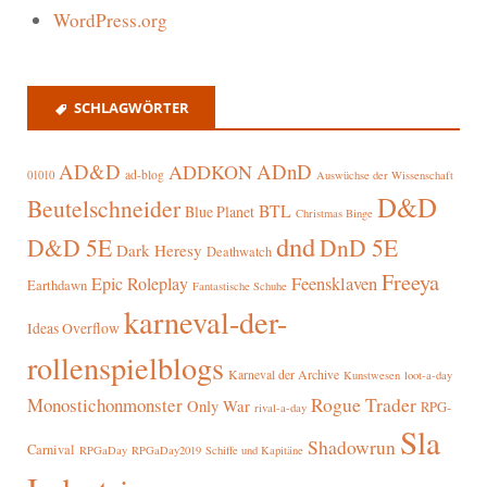
WordPress.org
SCHLAGWÖRTER
AD&D
ADnD
ADDKON
ad-blog
01010
Auswüchse der Wissenschaft
D&D
Beutelschneider
BTL
Blue Planet
Christmas Binge
dnd
D&D 5E
DnD 5E
Dark Heresy
Deathwatch
Freeya
Epic Roleplay
Feensklaven
Earthdawn
Fantastische Schuhe
karneval-der-
Ideas Overflow
rollenspielblogs
Karneval der Archive
Kunstwesen
loot-a-day
Rogue Trader
Monostichonmonster
Only War
RPG-
rival-a-day
Sla
Shadowrun
Carnival
RPGaDay
RPGaDay2019
Schiffe und Kapitäne