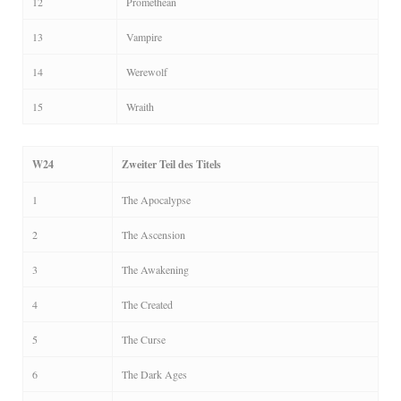
12
Promethean
13
Vampire
14
Werewolf
15
Wraith
W24
Zweiter Teil des Titels
1
The Apocalypse
2
The Ascension
3
The Awakening
4
The Created
5
The Curse
6
The Dark Ages