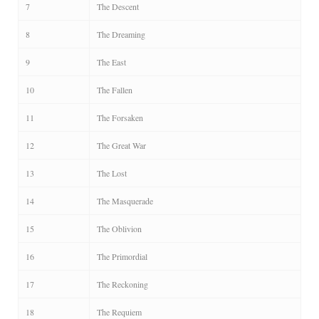
7
The Descent
8
The Dreaming
9
The East
10
The Fallen
11
The Forsaken
12
The Great War
13
The Lost
14
The Masquerade
15
The Oblivion
16
The Primordial
17
The Reckoning
18
The Requiem