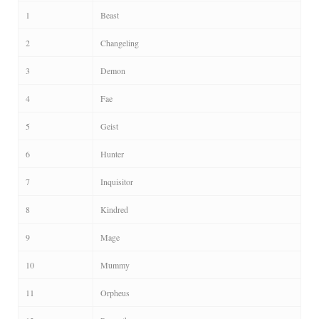
1
Beast
2
Changeling
3
Demon
4
Fae
5
Geist
6
Hunter
7
Inquisitor
8
Kindred
9
Mage
10
Mummy
11
Orpheus