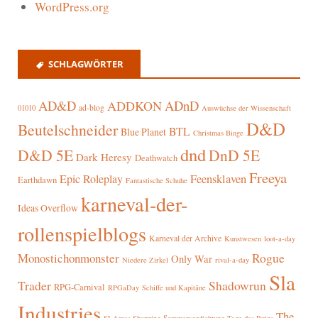
WordPress.org
SCHLAGWÖRTER
AD&D
ADnD
ADDKON
ad-blog
01010
Auswüchse der Wissenschaft
D&D
Beutelschneider
BTL
Blue Planet
Christmas Binge
dnd
D&D 5E
DnD 5E
Dark Heresy
Deathwatch
Freeya
Epic Roleplay
Feensklaven
Earthdawn
Fantastische Schuhe
karneval-der-
Ideas Overflow
rollenspielblogs
Karneval der Archive
Kunstwesen
loot-a-day
Rogue
Monostichonmonster
Only War
rival-a-day
Niedere Zirkel
Sla
Trader
Shadowrun
RPG-Carnival
RPGaDay
Schiffe und Kapitäne
Industries
The