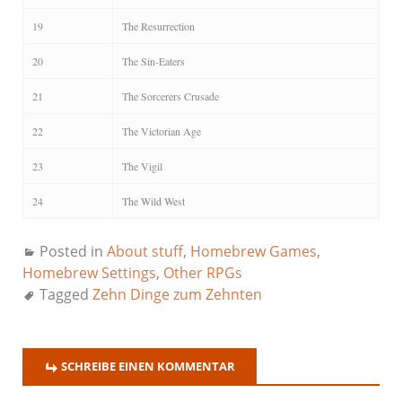
19
The Resurrection
20
The Sin-Eaters
21
The Sorcerers Crusade
22
The Victorian Age
23
The Vigil
24
The Wild West
Posted in
About stuff
,
Homebrew Games
,
Homebrew Settings
,
Other RPGs
Tagged
Zehn Dinge zum Zehnten
SCHREIBE EINEN KOMMENTAR