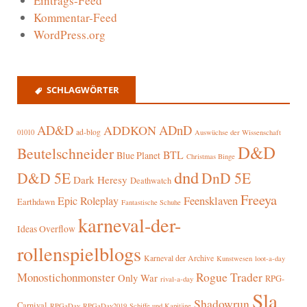
Eintrags-Feed
Kommentar-Feed
WordPress.org
SCHLAGWÖRTER
AD&D
ADnD
ADDKON
ad-blog
01010
Auswüchse der Wissenschaft
D&D
Beutelschneider
BTL
Blue Planet
Christmas Binge
dnd
D&D 5E
DnD 5E
Dark Heresy
Deathwatch
Freeya
Epic Roleplay
Feensklaven
Earthdawn
Fantastische Schuhe
karneval-der-
Ideas Overflow
rollenspielblogs
Karneval der Archive
Kunstwesen
loot-a-day
Rogue Trader
Monostichonmonster
Only War
RPG-
rival-a-day
Sla
Shadowrun
Carnival
RPGaDay
RPGaDay2019
Schiffe und Kapitäne