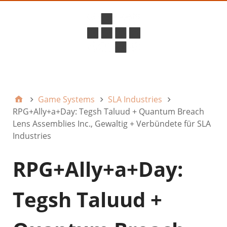
D6ideas Internal
Game Systems
SLA Industries
RPG+Ally+a+Day: Tegsh Taluud + Quantum Breach
Lens Assemblies Inc., Gewaltig + Verbündete für SLA
Industries
RPG+Ally+a+Day:
Tegsh Taluud +