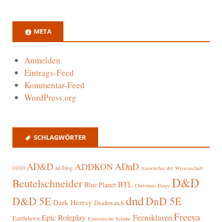
META
Anmelden
Eintrags-Feed
Kommentar-Feed
WordPress.org
SCHLAGWÖRTER
AD&D
ADnD
ADDKON
ad-blog
01010
Auswüchse der Wissenschaft
D&D
Beutelschneider
BTL
Blue Planet
Christmas Binge
dnd
D&D 5E
DnD 5E
Dark Heresy
Deathwatch
Freeya
Epic Roleplay
Feensklaven
Earthdawn
Fantastische Schuhe