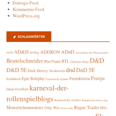
Eintrags-Feed
Kommentar-Feed
WordPress.org
SCHLAGWÖRTER
AD&D
ADnD
ADDKON
ad-blog
01010
Auswüchse der Wissenschaft
D&D
Beutelschneider
BTL
Blue Planet
Christmas Binge
dnd
D&D 5E
DnD 5E
Dark Heresy
Deathwatch
Freeya
Epic Roleplay
Feensklaven
Earthdawn
Fantastische Schuhe
karneval-der-
Ideas Overflow
rollenspielblogs
Karneval der Archive
Kunstwesen
loot-a-day
Rogue Trader
Monostichonmonster
Only War
RPG-
rival-a-day