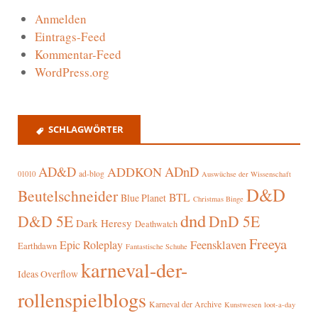
Anmelden
Eintrags-Feed
Kommentar-Feed
WordPress.org
SCHLAGWÖRTER
AD&D
ADnD
ADDKON
ad-blog
01010
Auswüchse der Wissenschaft
D&D
Beutelschneider
BTL
Blue Planet
Christmas Binge
dnd
D&D 5E
DnD 5E
Dark Heresy
Deathwatch
Freeya
Epic Roleplay
Feensklaven
Earthdawn
Fantastische Schuhe
karneval-der-
Ideas Overflow
rollenspielblogs
Karneval der Archive
Kunstwesen
loot-a-day