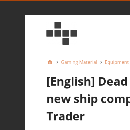
Gaming Material
Equipment
[English] Dead
new ship comp
Trader