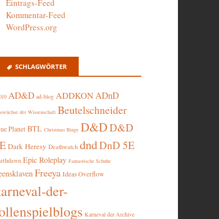
Eintrags-Feed
Kommentar-Feed
WordPress.org
SCHLAGWÖRTER
AD&D
ADnD
ADDKON
ad-blog
010
Beutelschneider
swüchse der Wissenschaft
D&D
D&D
BTL
lue Planet
Christmas Binge
dnd
5E
DnD 5E
Dark Heresy
Deathwatch
Epic Roleplay
arthdawn
Fantastische Schuhe
Freeya
eensklaven
Ideas Overflow
karneval-der-
ollenspielblogs
Karneval der Archive