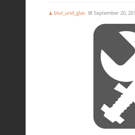
blut_und_glas
September 20, 20