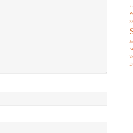
Ku
W
R
S
So
A
Ve
D