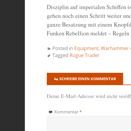
Disziplin auf imperialen Schiffen i
gehen noch einen Schritt weiter und
ganze Besatzung mit einem Knopfdr
Funken Rebellion meldet – Regeln 
Posted in
Equipment
,
Warhammer 4
Tagged
Rogue Trader
SCHREIBE EINEN KOMMENTAR
Deine E-Mail-Adresse wird nicht veröffe
*
Kommentar