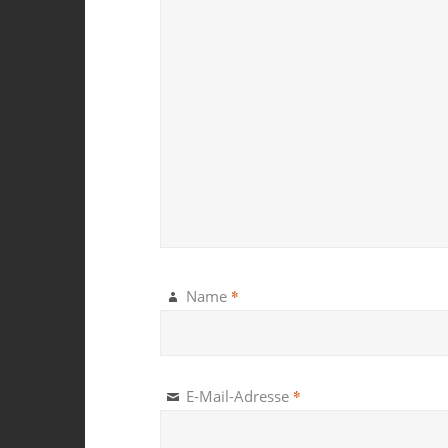
*
Name
*
E-Mail-Adresse