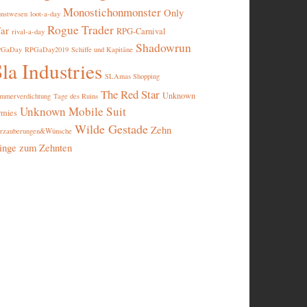
Monostichonmonster
Only
nstwesen
loot-a-day
Rogue Trader
ar
RPG-Carnival
rival-a-day
Shadowrun
PGaDay
RPGaDay2019
Schiffe und Kapitäne
la Industries
SLAmas Shopping
The Red Star
Unknown
mmerverdichtung
Tage des Ruins
Unknown Mobile Suit
rmies
Wilde Gestade
Zehn
rzauberungen&Wünsche
inge zum Zehnten