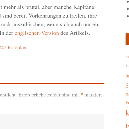
st mehr als brutal, aber manche Kapitäne
 sind bereit Vorkehrungen zu treffen, ihre
uck auszulöschen, wenn sich auch nur ein
in der
englischen Version
des Artikels.
0k Roleplay
01
Au
B
*
ntlicht.
Erforderliche Felder sind mit
markiert
E
F
r