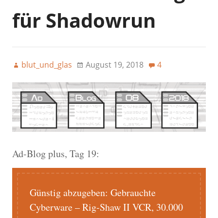
für Shadowrun
blut_und_glas
August 19, 2018
4
Ad-Blog plus, Tag 19:
Günstig abzugeben: Gebrauchte
Cyberware – Rig-Shaw II VCR, 30.000