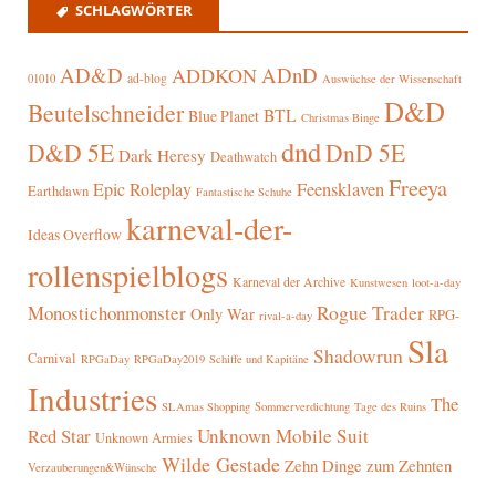
SCHLAGWÖRTER
AD&D
ADnD
ADDKON
ad-blog
01010
Auswüchse der Wissenschaft
D&D
Beutelschneider
BTL
Blue Planet
Christmas Binge
dnd
D&D 5E
DnD 5E
Dark Heresy
Deathwatch
Freeya
Epic Roleplay
Feensklaven
Earthdawn
Fantastische Schuhe
karneval-der-
Ideas Overflow
rollenspielblogs
Karneval der Archive
Kunstwesen
loot-a-day
Rogue Trader
Monostichonmonster
Only War
RPG-
rival-a-day
Sla
Shadowrun
Carnival
RPGaDay
RPGaDay2019
Schiffe und Kapitäne
Industries
The
SLAmas Shopping
Sommerverdichtung
Tage des Ruins
Red Star
Unknown Mobile Suit
Unknown Armies
Wilde Gestade
Zehn Dinge zum Zehnten
Verzauberungen&Wünsche