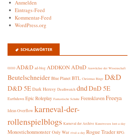
Anmelden
Eintrags-Feed
Kommentar-Feed
WordPress.org
SCHLAGWÖRTER
AD&D
ADnD
ADDKON
ad-blog
01010
Auswüchse der Wissenschaft
D&D
Beutelschneider
BTL
Blue Planet
Christmas Binge
dnd
D&D 5E
DnD 5E
Dark Heresy
Deathwatch
Freeya
Epic Roleplay
Feensklaven
Earthdawn
Fantastische Schuhe
karneval-der-
Ideas Overflow
rollenspielblogs
Karneval der Archive
Kunstwesen
loot-a-day
Rogue Trader
Monostichonmonster
Only War
RPG-
rival-a-day