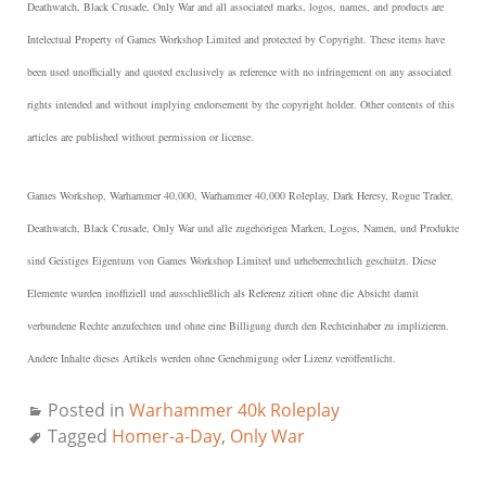
Deathwatch, Black Crusade, Only War and all associated marks, logos, names, and products are
Intelectual Property of Games Workshop Limited and protected by Copyright.
These items have
been used unofficially and quoted exclusively as reference with no infringement on any associated
rights intended and without implying endorsement by the copyright holder. Other contents of this
articles are published without permission or license.
Games Workshop, Warhammer 40,000, Warhammer 40,000 Roleplay, Dark Heresy, Rogue Trader,
Deathwatch, Black Crusade, Only War und alle zugehörigen Marken, Logos, Namen, und Produkte
sind Geistiges Eigentum von Games Workshop Limited und urheberrechtlich geschützt.
Diese
Elemente wurden inoffiziell und ausschließlich als Referenz zitiert ohne die Absicht damit
verbundene Rechte anzufechten und ohne eine Billigung durch den Rechteinhaber zu implizieren.
Andere Inhalte dieses Artikels werden ohne Genehmigung oder Lizenz veröffentlicht.
Posted in
Warhammer 40k Roleplay
Tagged
Homer-a-Day
,
Only War