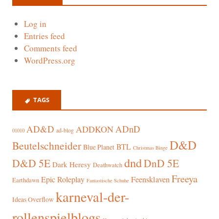
Log in
Entries feed
Comments feed
WordPress.org
TAGS
AD&D
ADnD
ADDKON
ad-blog
01010
D&D
Beutelschneider
BTL
Blue Planet
Christmas Binge
dnd
D&D 5E
DnD 5E
Dark Heresy
Deathwatch
Freeya
Epic Roleplay
Feensklaven
Earthdawn
Fantastische Schuhe
karneval-der-
Ideas Overflow
rollenspielblogs