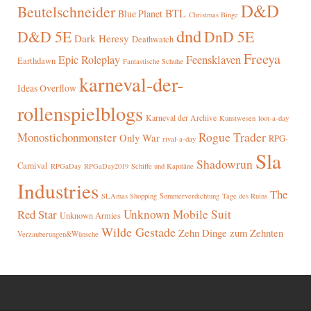
D&D
Beutelschneider
BTL
Blue Planet
Christmas Binge
dnd
D&D 5E
DnD 5E
Dark Heresy
Deathwatch
Freeya
Epic Roleplay
Feensklaven
Earthdawn
Fantastische Schuhe
karneval-der-
Ideas Overflow
rollenspielblogs
Karneval der Archive
Kunstwesen
loot-a-day
Rogue Trader
Monostichonmonster
Only War
RPG-
rival-a-day
Sla
Shadowrun
Carnival
RPGaDay
RPGaDay2019
Schiffe und Kapitäne
Industries
The
SLAmas Shopping
Sommerverdichtung
Tage des Ruins
Red Star
Unknown Mobile Suit
Unknown Armies
Wilde Gestade
Zehn Dinge zum Zehnten
Verzauberungen&Wünsche