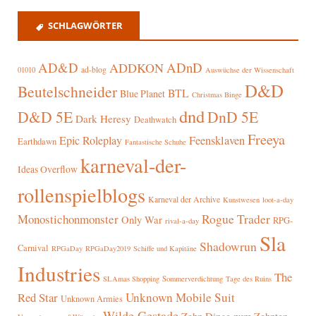
SCHLAGWÖRTER
AD&D
ADnD
ADDKON
ad-blog
01010
Auswüchse der Wissenschaft
D&D
Beutelschneider
BTL
Blue Planet
Christmas Binge
dnd
D&D 5E
DnD 5E
Dark Heresy
Deathwatch
Freeya
Epic Roleplay
Feensklaven
Earthdawn
Fantastische Schuhe
karneval-der-
Ideas Overflow
rollenspielblogs
Karneval der Archive
Kunstwesen
loot-a-day
Rogue Trader
Monostichonmonster
Only War
RPG-
rival-a-day
Sla
Shadowrun
Carnival
RPGaDay
RPGaDay2019
Schiffe und Kapitäne
Industries
The
SLAmas Shopping
Sommerverdichtung
Tage des Ruins
Red Star
Unknown Mobile Suit
Unknown Armies
Wilde Gestade
Zehn Dinge zum Zehnten