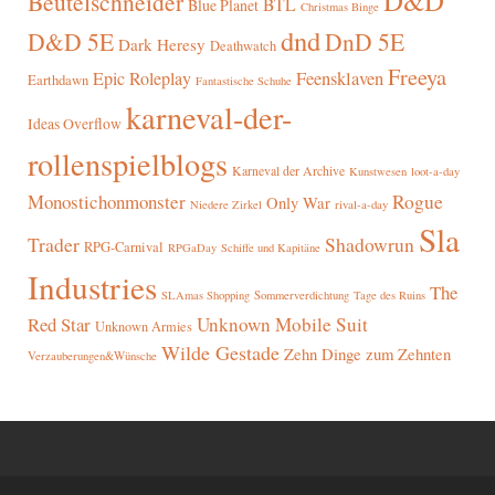
D&D
Beutelschneider
BTL
Blue Planet
Christmas Binge
dnd
D&D 5E
DnD 5E
Dark Heresy
Deathwatch
Freeya
Epic Roleplay
Feensklaven
Earthdawn
Fantastische Schuhe
karneval-der-
Ideas Overflow
rollenspielblogs
Karneval der Archive
Kunstwesen
loot-a-day
Rogue
Monostichonmonster
Only War
rival-a-day
Niedere Zirkel
Sla
Trader
Shadowrun
RPG-Carnival
RPGaDay
Schiffe und Kapitäne
Industries
The
SLAmas Shopping
Sommerverdichtung
Tage des Ruins
Red Star
Unknown Mobile Suit
Unknown Armies
Wilde Gestade
Zehn Dinge zum Zehnten
Verzauberungen&Wünsche