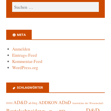
META
Anmelden
Eintrags-Feed
Kommentar-Feed
WordPress.org
SCHLAGWÖRTER
AD&D
ADnD
ADDKON
ad-blog
01010
Auswüchse der Wissenschaft
D&D
Beutelschneider