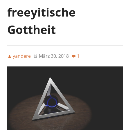
freeyitische
Gottheit
yandere
März 30, 2018
1