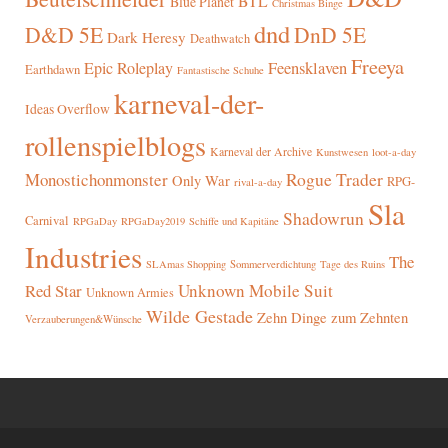
BTL
Blue Planet
Christmas Binge
dnd
D&D 5E
DnD 5E
Dark Heresy
Deathwatch
Freeya
Epic Roleplay
Feensklaven
Earthdawn
Fantastische Schuhe
karneval-der-
Ideas Overflow
rollenspielblogs
Karneval der Archive
Kunstwesen
loot-a-day
Rogue Trader
Monostichonmonster
Only War
RPG-
rival-a-day
Sla
Shadowrun
Carnival
RPGaDay
RPGaDay2019
Schiffe und Kapitäne
Industries
The
SLAmas Shopping
Sommerverdichtung
Tage des Ruins
Red Star
Unknown Mobile Suit
Unknown Armies
Wilde Gestade
Zehn Dinge zum Zehnten
Verzauberungen&Wünsche