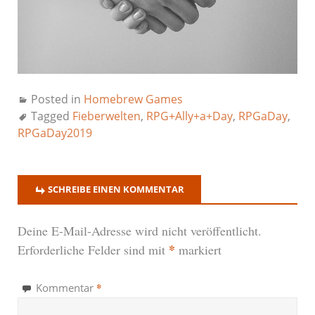
Posted in
Homebrew Games
Tagged
Fieberwelten
,
RPG+Ally+a+Day
,
RPGaDay
,
RPGaDay2019
SCHREIBE EINEN KOMMENTAR
Deine E-Mail-Adresse wird nicht veröffentlicht.
*
Erforderliche Felder sind mit
markiert
*
Kommentar