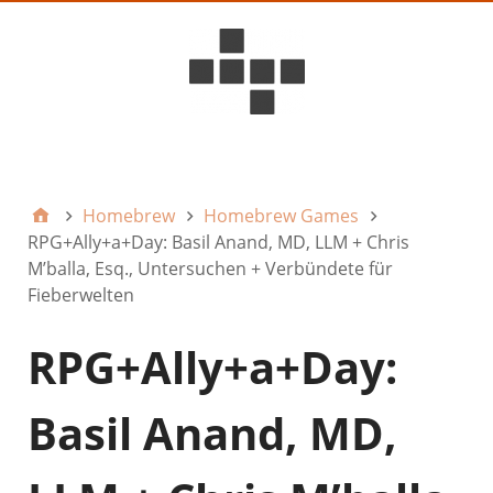
D6ideas Internal
Homebrew
Homebrew Games
RPG+Ally+a+Day: Basil Anand, MD, LLM + Chris
M’balla, Esq., Untersuchen + Verbündete für
Fieberwelten
RPG+Ally+a+Day:
Basil Anand, MD,