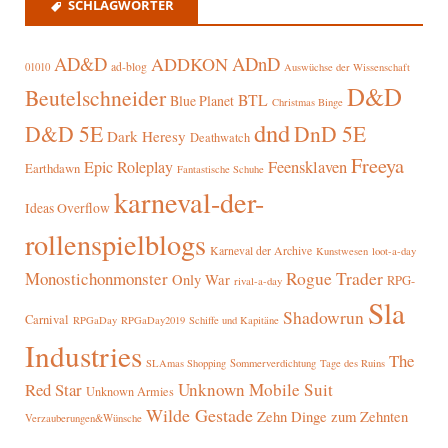
SCHLAGWÖRTER
AD&D
ADnD
ADDKON
ad-blog
01010
Auswüchse der Wissenschaft
D&D
Beutelschneider
BTL
Blue Planet
Christmas Binge
dnd
D&D 5E
DnD 5E
Dark Heresy
Deathwatch
Freeya
Epic Roleplay
Feensklaven
Earthdawn
Fantastische Schuhe
karneval-der-
Ideas Overflow
rollenspielblogs
Karneval der Archive
Kunstwesen
loot-a-day
Rogue Trader
Monostichonmonster
Only War
RPG-
rival-a-day
Sla
Shadowrun
Carnival
RPGaDay
RPGaDay2019
Schiffe und Kapitäne
Industries
The
SLAmas Shopping
Sommerverdichtung
Tage des Ruins
Red Star
Unknown Mobile Suit
Unknown Armies
Wilde Gestade
Zehn Dinge zum Zehnten
Verzauberungen&Wünsche