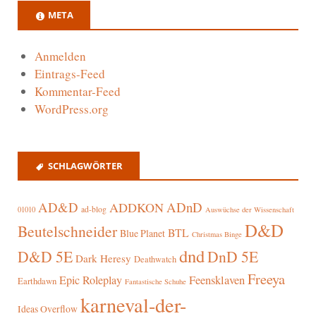
META
Anmelden
Eintrags-Feed
Kommentar-Feed
WordPress.org
SCHLAGWÖRTER
AD&D
ADnD
ADDKON
ad-blog
01010
Auswüchse der Wissenschaft
D&D
Beutelschneider
BTL
Blue Planet
Christmas Binge
dnd
D&D 5E
DnD 5E
Dark Heresy
Deathwatch
Freeya
Epic Roleplay
Feensklaven
Earthdawn
Fantastische Schuhe
karneval-der-
Ideas Overflow