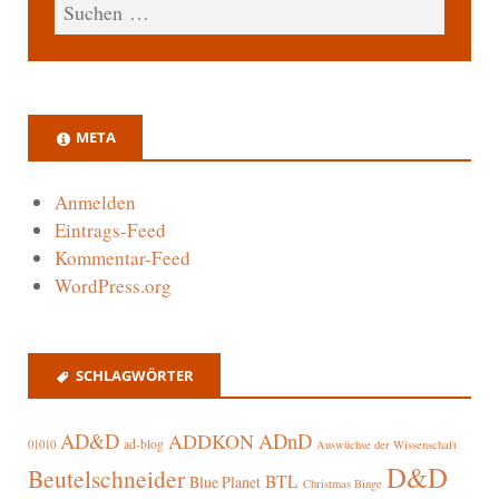
META
Anmelden
Eintrags-Feed
Kommentar-Feed
WordPress.org
SCHLAGWÖRTER
AD&D
ADnD
ADDKON
ad-blog
01010
Auswüchse der Wissenschaft
D&D
Beutelschneider
BTL
Blue Planet
Christmas Binge