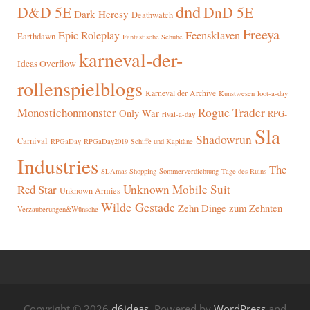
dnd
D&D 5E
DnD 5E
Dark Heresy
Deathwatch
Freeya
Epic Roleplay
Feensklaven
Earthdawn
Fantastische Schuhe
karneval-der-
Ideas Overflow
rollenspielblogs
Karneval der Archive
Kunstwesen
loot-a-day
Rogue Trader
Monostichonmonster
Only War
RPG-
rival-a-day
Sla
Shadowrun
Carnival
RPGaDay
RPGaDay2019
Schiffe und Kapitäne
Industries
The
SLAmas Shopping
Sommerverdichtung
Tage des Ruins
Red Star
Unknown Mobile Suit
Unknown Armies
Wilde Gestade
Zehn Dinge zum Zehnten
Verzauberungen&Wünsche
Copyright © 2026
d6ideas
. Powered by
WordPress
and