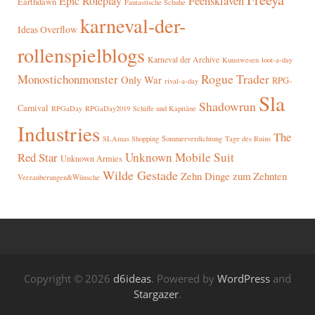
Epic Roleplay
Feensklaven
Earthdawn
Fantastische Schuhe
karneval-der-
Ideas Overflow
rollenspielblogs
Karneval der Archive
Kunstwesen
loot-a-day
Rogue Trader
Monostichonmonster
Only War
RPG-
rival-a-day
Sla
Shadowrun
Carnival
RPGaDay
RPGaDay2019
Schiffe und Kapitäne
Industries
The
SLAmas Shopping
Sommerverdichtung
Tage des Ruins
Red Star
Unknown Mobile Suit
Unknown Armies
Wilde Gestade
Zehn Dinge zum Zehnten
Verzauberungen&Wünsche
Copyright © 2026
d6ideas
. Powered by
WordPress
and
Stargazer
.