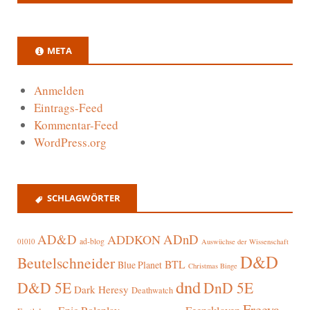
META
Anmelden
Eintrags-Feed
Kommentar-Feed
WordPress.org
SCHLAGWÖRTER
AD&D
ADnD
ADDKON
ad-blog
01010
Auswüchse der Wissenschaft
D&D
Beutelschneider
BTL
Blue Planet
Christmas Binge
dnd
D&D 5E
DnD 5E
Dark Heresy
Deathwatch
Freeya