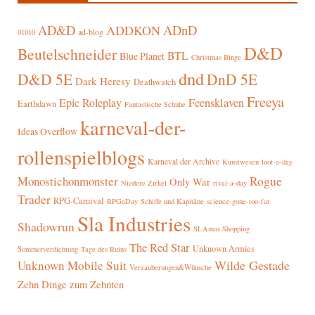
AD&D
ADnD
ADDKON
ad-blog
01010
D&D
Beutelschneider
BTL
Blue Planet
Christmas Binge
dnd
D&D 5E
DnD 5E
Dark Heresy
Deathwatch
Freeya
Epic Roleplay
Feensklaven
Earthdawn
Fantastische Schuhe
karneval-der-
Ideas Overflow
rollenspielblogs
Karneval der Archive
Kunstwesen
loot-a-day
Rogue
Monostichonmonster
Only War
rival-a-day
Niedere Zirkel
Trader
RPG-Carnival
RPGaDay
Schiffe und Kapitäne
science-gone-too-far
Sla Industries
Shadowrun
SLAmas Shopping
The Red Star
Unknown Armies
Sommerverdichtung
Tage des Ruins
Wilde Gestade
Unknown Mobile Suit
Verzauberungen&Wünsche
Zehn Dinge zum Zehnten