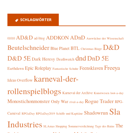
SCHLAGWÖRTER
AD&D
ADnD
ADDKON
ad-blog
01010
Auswüchse der Wissenschaft
D&D
Beutelschneider
BTL
Blue Planet
Christmas Binge
dnd
D&D 5E
DnD 5E
Dark Heresy
Deathwatch
Freeya
Epic Roleplay
Feensklaven
Earthdawn
Fantastische Schuhe
karneval-der-
Ideas Overflow
rollenspielblogs
Karneval der Archive
Kunstwesen
loot-a-day
Rogue Trader
Monostichonmonster
Only War
RPG-
rival-a-day
Sla
Shadowrun
Carnival
RPGaDay
RPGaDay2019
Schiffe und Kapitäne
Industries
The
SLAmas Shopping
Sommerverdichtung
Tage des Ruins