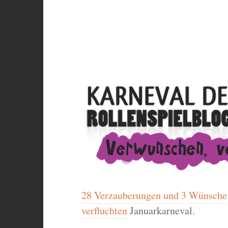
28 Verzauberungen und 3 Wünsche
verfluchten
Januarkarneval.