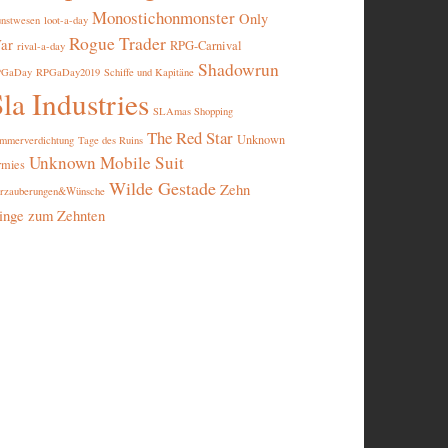
Monostichonmonster
Only
nstwesen
loot-a-day
Rogue Trader
ar
RPG-Carnival
rival-a-day
Shadowrun
PGaDay
RPGaDay2019
Schiffe und Kapitäne
la Industries
SLAmas Shopping
The Red Star
Unknown
mmerverdichtung
Tage des Ruins
Unknown Mobile Suit
rmies
Wilde Gestade
Zehn
rzauberungen&Wünsche
inge zum Zehnten