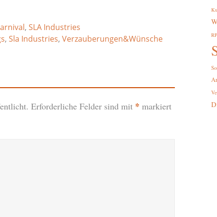
Ku
W
arnival
,
SLA Industries
R
gs
,
Sla Industries
,
Verzauberungen&Wünsche
S
So
A
Ve
D
*
ntlicht.
Erforderliche Felder sind mit
markiert