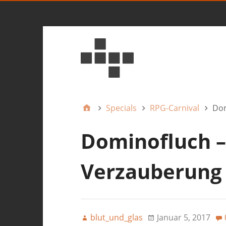
Specials
RPG-Carnival
Dom
Dominofluch –
Verzauberung 
blut_und_glas
Januar 5, 2017