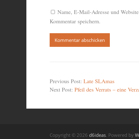
Name, E-Mail-Adresse und Website 
Kommentar speichern.
Previous Post:
Late SLAmas
Next Post:
Pfeil des Verrats – eine Ve
Copyright © 2026
d6ideas
. Powered by
W