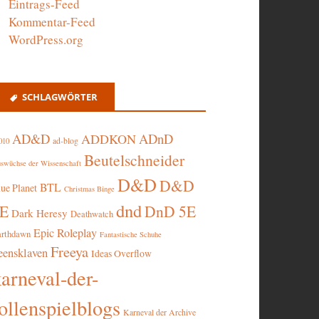
Eintrags-Feed
Kommentar-Feed
WordPress.org
SCHLAGWÖRTER
AD&D
ADnD
ADDKON
ad-blog
010
Beutelschneider
swüchse der Wissenschaft
D&D
D&D
BTL
lue Planet
Christmas Binge
dnd
5E
DnD 5E
Dark Heresy
Deathwatch
Epic Roleplay
arthdawn
Fantastische Schuhe
Freeya
eensklaven
Ideas Overflow
karneval-der-
ollenspielblogs
Karneval der Archive