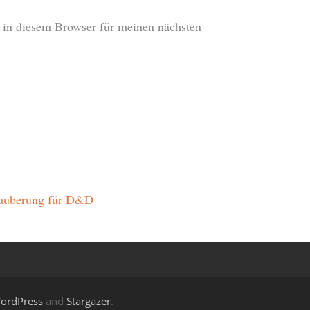
in diesem Browser für meinen nächsten
rzauberung für D&D
ordPress
and
Stargazer
.