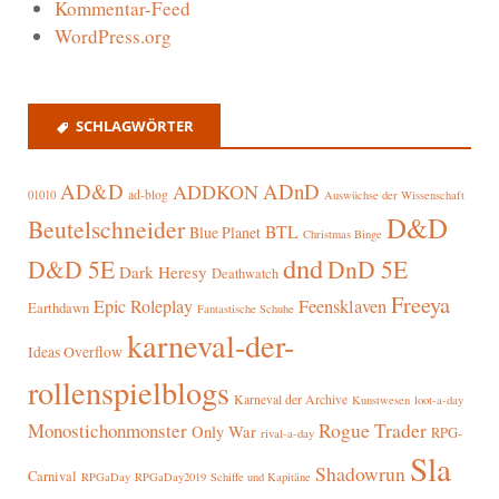
Kommentar-Feed
WordPress.org
SCHLAGWÖRTER
AD&D
ADnD
ADDKON
ad-blog
01010
Auswüchse der Wissenschaft
D&D
Beutelschneider
BTL
Blue Planet
Christmas Binge
dnd
D&D 5E
DnD 5E
Dark Heresy
Deathwatch
Freeya
Epic Roleplay
Feensklaven
Earthdawn
Fantastische Schuhe
karneval-der-
Ideas Overflow
rollenspielblogs
Karneval der Archive
Kunstwesen
loot-a-day
Rogue Trader
Monostichonmonster
Only War
RPG-
rival-a-day
Sla
Shadowrun
Carnival
RPGaDay
RPGaDay2019
Schiffe und Kapitäne