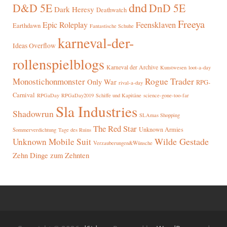
dnd
D&D 5E
DnD 5E
Dark Heresy
Deathwatch
Freeya
Epic Roleplay
Feensklaven
Earthdawn
Fantastische Schuhe
karneval-der-
Ideas Overflow
rollenspielblogs
Karneval der Archive
Kunstwesen
loot-a-day
Rogue Trader
Monostichonmonster
Only War
RPG-
rival-a-day
Carnival
RPGaDay
RPGaDay2019
Schiffe und Kapitäne
science-gone-too-far
Sla Industries
Shadowrun
SLAmas Shopping
The Red Star
Unknown Armies
Sommerverdichtung
Tage des Ruins
Wilde Gestade
Unknown Mobile Suit
Verzauberungen&Wünsche
Zehn Dinge zum Zehnten