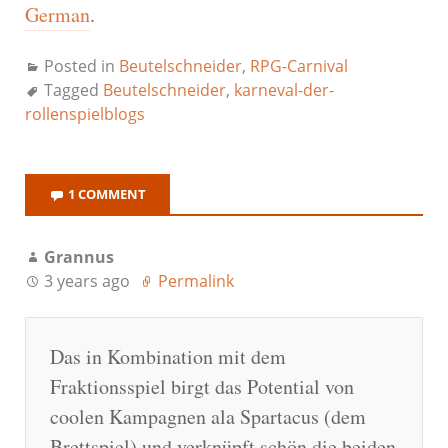
German
.
Posted in
Beutelschneider
,
RPG-Carnival
Tagged
Beutelschneider
,
karneval-der-
rollenspielblogs
1 COMMENT
Grannus
3 years ago
Permalink
Das in Kombination mit dem
Fraktionsspiel birgt das Potential von
coolen Kampagnen ala Spartacus (dem
Brettspiel) und verknüpft schön die beiden