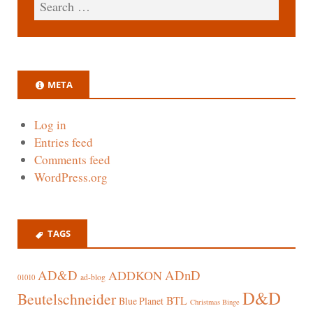
META
Log in
Entries feed
Comments feed
WordPress.org
TAGS
AD&D
ADnD
ADDKON
ad-blog
01010
D&D
Beutelschneider
BTL
Blue Planet
Christmas Binge