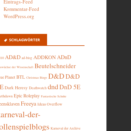
Eintrags-Feed
Kommentar-Feed
WordPress.org
SCHLAGWÖRTER
AD&D
ADnD
ADDKON
ad-blog
010
Beutelschneider
swüchse der Wissenschaft
D&D
D&D
BTL
lue Planet
Christmas Binge
dnd
5E
DnD 5E
Dark Heresy
Deathwatch
Epic Roleplay
arthdawn
Fantastische Schuhe
Freeya
eensklaven
Ideas Overflow
karneval-der-
ollenspielblogs
Karneval der Archive