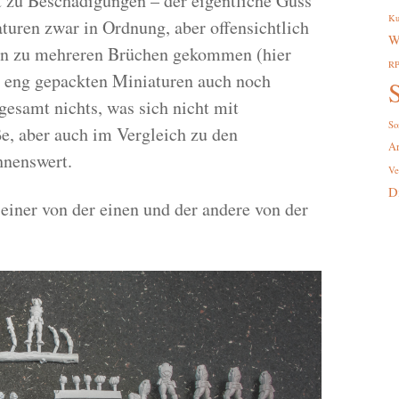
 zu Beschädigungen – der eigentliche Guss
Ku
turen zwar in Ordnung, aber offensichtlich
W
en zu mehreren Brüchen gekommen (hier
R
hr eng gepackten Miniaturen auch noch
S
gesamt nichts, was sich nicht mit
So
e, aber auch im Vergleich zu den
A
hnenswert.
Ve
D
einer von der einen und der andere von der