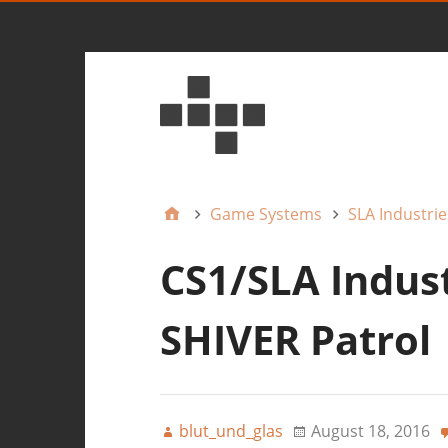
Game Systems
SLA Industrie
CS1/SLA Indust
SHIVER Patrol
blut_und_glas
August 18, 2016