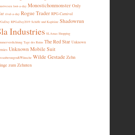
Monostichonmonster
Only
nstwesen
loot-a-day
Rogue Trader
ar
RPG-Carnival
rival-a-day
Shadowrun
PGaDay
RPGaDay2019
Schiffe und Kapitäne
la Industries
SLAmas Shopping
The Red Star
Unknown
mmerverdichtung
Tage des Ruins
Unknown Mobile Suit
rmies
Wilde Gestade
Zehn
rzauberungen&Wünsche
inge zum Zehnten