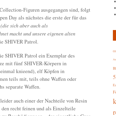
ollection-Figuren ausgegangen sind, folgt
 Day als nächstes die erste der für das
x
(die sich aber auch als
hnet macht und unsere eigenen alten
die SHIVER Patrol.
01
 die SHIVER Patrol ein Exemplar des
Au
ze mit fünf SHIVER-Körpern in
B
 einmal knieend), elf Köpfen in
en teils mit, teils ohne Waffen oder
E
hs separate Waffen.
F
leider auch einer der Nachteile von Resin
den recht feinen und als Einzelteile
r