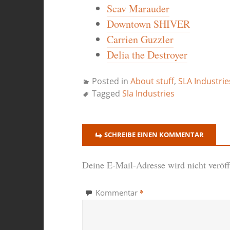
Scav Marauder
Downtown SHIVER
Carrien Guzzler
Delia the Destroyer
Posted in
About stuff
,
SLA Industrie
Tagged
Sla Industries
SCHREIBE EINEN KOMMENTAR
Deine E-Mail-Adresse wird nicht veröffe
*
Kommentar