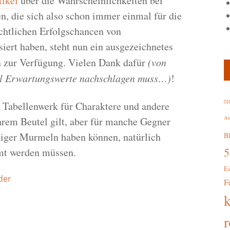
tikel
über die Wahrscheinlichkeiten bei
en, die sich also schon immer einmal für die
ichtlichen Erfolgschancen von
iert haben, steht nun ein ausgezeichnetes
 zur Verfügung. Vielen Dank dafür
(von
al Erwartungswerte nachschlagen muss…)
!
01
 Tabellenwerk für Charaktere und andere
Au
rem Beutel gilt, aber für manche Gegner
iger Murmeln haben können, natürlich
B
mt werden müssen.
E
der
F
r