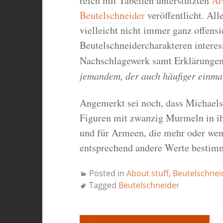
reich mit Tabellen unterstützten
Ar
Beutelschneider
veröffentlicht. All
vielleicht nicht immer ganz offens
Beutelschneidercharakteren interess
Nachschlagewerk samt Erklärungen
jemandem, der auch häufiger einm
Angemerkt sei noch, dass Michaels
Figuren mit zwanzig Murmeln in ih
und für Armeen, die mehr oder wen
entsprechend andere Werte bestim
Posted in
About stuff
,
Beutelschnei
Tagged
Beutelschneider