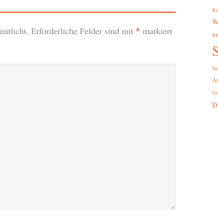
Ku
W
*
ntlicht.
Erforderliche Felder sind mit
markiert
R
S
So
A
Ve
D