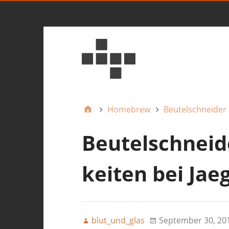
Homebrew
Beutelschneider
Beutelschneid
keiten bei Jae
blut_und_glas
September 30, 20