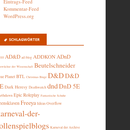
Eintrags-Feed
Kommentar-Feed
WordPress.org
SCHLAGWÖRTER
AD&D
ADnD
ADDKON
ad-blog
010
Beutelschneider
swüchse der Wissenschaft
D&D
D&D
BTL
lue Planet
Christmas Binge
dnd
5E
DnD 5E
Dark Heresy
Deathwatch
Epic Roleplay
arthdawn
Fantastische Schuhe
Freeya
eensklaven
Ideas Overflow
karneval-der-
ollenspielblogs
Karneval der Archive