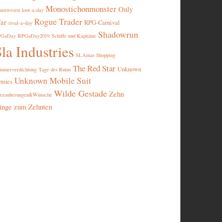
Monostichonmonster
Only
nstwesen
loot-a-day
Rogue Trader
ar
RPG-Carnival
rival-a-day
Shadowrun
PGaDay
RPGaDay2019
Schiffe und Kapitäne
la Industries
SLAmas Shopping
The Red Star
Unknown
mmerverdichtung
Tage des Ruins
Unknown Mobile Suit
rmies
Wilde Gestade
Zehn
rzauberungen&Wünsche
inge zum Zehnten