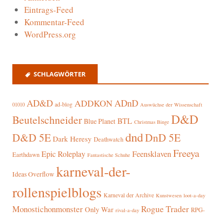
Eintrags-Feed
Kommentar-Feed
WordPress.org
SCHLAGWÖRTER
AD&D
ADnD
ADDKON
ad-blog
01010
Auswüchse der Wissenschaft
D&D
Beutelschneider
BTL
Blue Planet
Christmas Binge
dnd
D&D 5E
DnD 5E
Dark Heresy
Deathwatch
Freeya
Epic Roleplay
Feensklaven
Earthdawn
Fantastische Schuhe
karneval-der-
Ideas Overflow
rollenspielblogs
Karneval der Archive
Kunstwesen
loot-a-day
Rogue Trader
Monostichonmonster
Only War
RPG-
rival-a-day