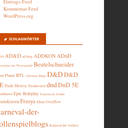
Eintrags-Feed
Kommentar-Feed
WordPress.org
SCHLAGWÖRTER
AD&D
ADnD
ADDKON
ad-blog
010
Beutelschneider
swüchse der Wissenschaft
D&D
D&D
BTL
lue Planet
Christmas Binge
dnd
5E
DnD 5E
Dark Heresy
Deathwatch
Epic Roleplay
arthdawn
Fantastische Schuhe
Freeya
eensklaven
Ideas Overflow
karneval-der-
ollenspielblogs
Karneval der Archive