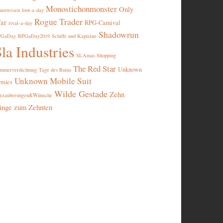
Monostichonmonster
Only
nstwesen
loot-a-day
Rogue Trader
ar
RPG-Carnival
rival-a-day
Shadowrun
PGaDay
RPGaDay2019
Schiffe und Kapitäne
la Industries
SLAmas Shopping
The Red Star
Unknown
mmerverdichtung
Tage des Ruins
Unknown Mobile Suit
rmies
Wilde Gestade
Zehn
rzauberungen&Wünsche
inge zum Zehnten