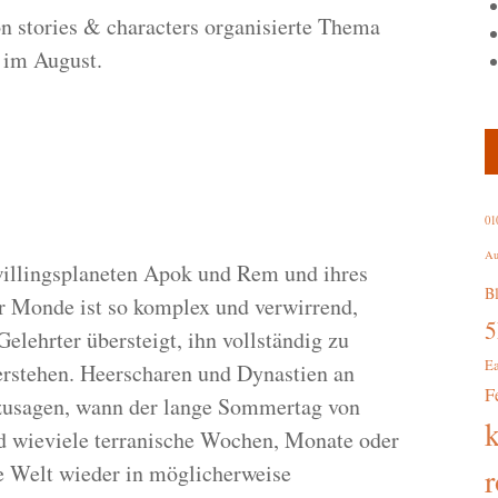
on stories & characters organisierte Thema
 im August.
01
Au
illingsplaneten Apok und Rem und ihres
B
r Monde ist so komplex und verwirrend,
Gelehrter übersteigt, ihn vollständig zu
E
erstehen. Heerscharen und Dynastien an
F
rzusagen, wann der lange Sommertag von
d wieviele terranische Wochen, Monate oder
ie Welt wieder in möglicherweise
r