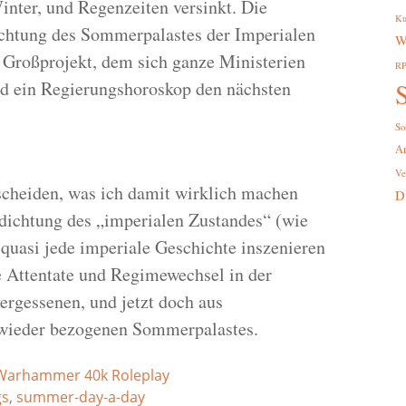
nter, und Regenzeiten versinkt. Die
Ku
ichtung des Sommerpalastes der Imperialen
W
Großprojekt, dem sich ganze Ministerien
R
d ein Regierungshoroskop den nächsten
S
So
A
Ve
tscheiden, was ich damit wirklich machen
D
rdichtung des „imperialen Zustandes“ (wie
n quasi jede imperiale Geschichte inszenieren
se Attentate und Regimewechsel in der
vergessenen, und jetzt doch aus
s wieder bezogenen Sommerpalastes.
Warhammer 40k Roleplay
gs
,
summer-day-a-day