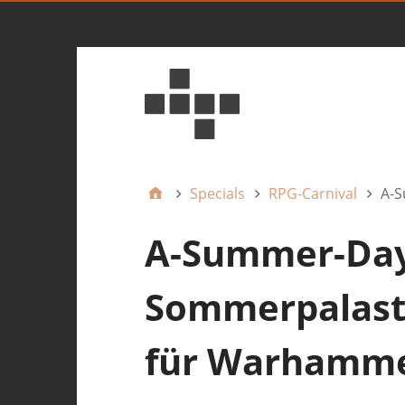
Specials
RPG-Carnival
A-S
A-Summer-Day-
Sommerpalast
für Warhamme