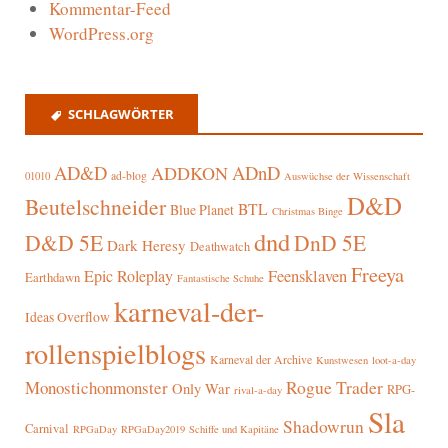
Kommentar-Feed
WordPress.org
SCHLAGWÖRTER
AD&D
ADnD
ADDKON
ad-blog
01010
Auswüchse der Wissenschaft
D&D
Beutelschneider
BTL
Blue Planet
Christmas Binge
dnd
D&D 5E
DnD 5E
Dark Heresy
Deathwatch
Freeya
Epic Roleplay
Feensklaven
Earthdawn
Fantastische Schuhe
karneval-der-
Ideas Overflow
rollenspielblogs
Karneval der Archive
Kunstwesen
loot-a-day
Rogue Trader
Monostichonmonster
Only War
RPG-
rival-a-day
Sla
Shadowrun
Carnival
RPGaDay
RPGaDay2019
Schiffe und Kapitäne