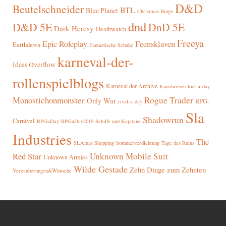
D&D
Beutelschneider
BTL
Blue Planet
Christmas Binge
dnd
D&D 5E
DnD 5E
Dark Heresy
Deathwatch
Freeya
Epic Roleplay
Feensklaven
Earthdawn
Fantastische Schuhe
karneval-der-
Ideas Overflow
rollenspielblogs
Karneval der Archive
Kunstwesen
loot-a-day
Rogue Trader
Monostichonmonster
Only War
RPG-
rival-a-day
Sla
Shadowrun
Carnival
RPGaDay
RPGaDay2019
Schiffe und Kapitäne
Industries
The
SLAmas Shopping
Sommerverdichtung
Tage des Ruins
Red Star
Unknown Mobile Suit
Unknown Armies
Wilde Gestade
Zehn Dinge zum Zehnten
Verzauberungen&Wünsche