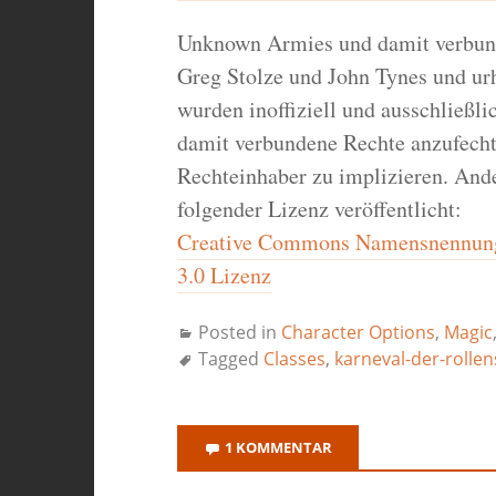
Unknown Armies und damit verbun
Greg Stolze und John Tynes und ur
wurden inoffiziell und ausschließlic
damit verbundene Rechte anzufecht
Rechteinhaber zu implizieren. Ande
folgender Lizenz veröffentlicht:
Creative Commons Namensnennung-
3.0 Lizenz
Posted in
Character Options
,
Magic
Tagged
Classes
,
karneval-der-rollen
1 KOMMENTAR