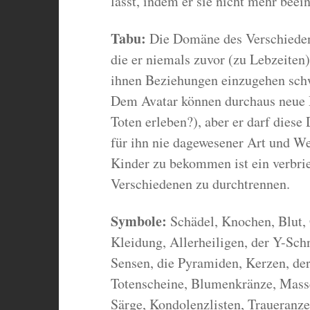
lässt, indem er sie nicht mehr beei
Tabu:
Die Domäne des Verschieden
die er niemals zuvor (zu Lebzeiten)
ihnen Beziehungen einzugehen sch
Dem Avatar können durchaus neue D
Toten erleben?), aber er darf diese 
für ihn nie dagewesener Art und We
Kinder zu bekommen ist ein verbri
Verschiedenen zu durchtrennen.
Symbole:
Schädel, Knochen, Blut, 
Kleidung, Allerheiligen, der Y-Schn
Sensen, die Pyramiden, Kerzen, der
Totenscheine, Blumenkränze, Masse
Särge, Kondolenzlisten, Traueranz