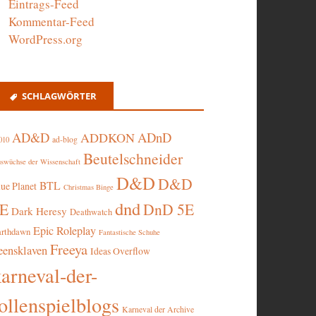
Eintrags-Feed
Kommentar-Feed
WordPress.org
SCHLAGWÖRTER
AD&D
ADnD
ADDKON
ad-blog
010
Beutelschneider
swüchse der Wissenschaft
D&D
D&D
BTL
lue Planet
Christmas Binge
dnd
5E
DnD 5E
Dark Heresy
Deathwatch
Epic Roleplay
arthdawn
Fantastische Schuhe
Freeya
eensklaven
Ideas Overflow
karneval-der-
ollenspielblogs
Karneval der Archive