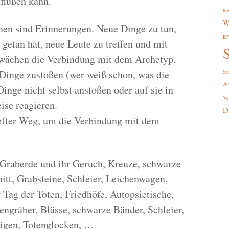
nflußen kann.
Ku
W
en sind Erinnerungen. Neue Dinge zu tun,
R
 getan hat, neue Leute zu treffen und mit
S
wächen die Verbindung mit dem Archetyp.
inge zustoßen (wer weiß schon, was die
So
A
Dinge nicht selbst anstoßen oder auf sie in
Ve
ise reagieren.
D
efter Weg, um die Verbindung mit dem
Graberde und ihr Geruch, Kreuze, schwarze
itt, Grabsteine, Schleier, Leichenwagen,
 Tag der Toten, Friedhöfe, Autopsietische,
ngräber, Blässe, schwarze Bänder, Schleier,
eigen, Totenglocken, …