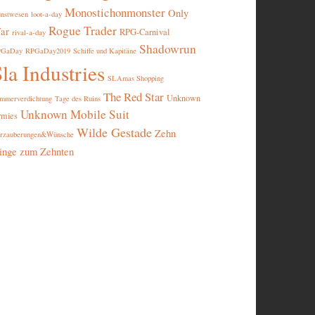
Monostichonmonster
Only
nstwesen
loot-a-day
Rogue Trader
ar
RPG-Carnival
rival-a-day
Shadowrun
PGaDay
RPGaDay2019
Schiffe und Kapitäne
la Industries
SLAmas Shopping
The Red Star
Unknown
mmerverdichtung
Tage des Ruins
Unknown Mobile Suit
rmies
Wilde Gestade
Zehn
rzauberungen&Wünsche
inge zum Zehnten