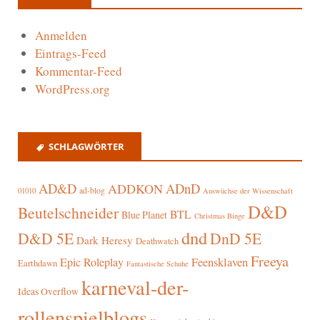
Anmelden
Eintrags-Feed
Kommentar-Feed
WordPress.org
SCHLAGWÖRTER
AD&D
ADnD
ADDKON
ad-blog
01010
Auswüchse der Wissenschaft
D&D
Beutelschneider
BTL
Blue Planet
Christmas Binge
dnd
D&D 5E
DnD 5E
Dark Heresy
Deathwatch
Freeya
Epic Roleplay
Feensklaven
Earthdawn
Fantastische Schuhe
karneval-der-
Ideas Overflow
rollenspielblogs