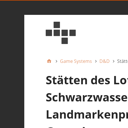
Game Systems
D&D
Stät
Stätten des Lo
Schwarzwasser
Landmarkenpro