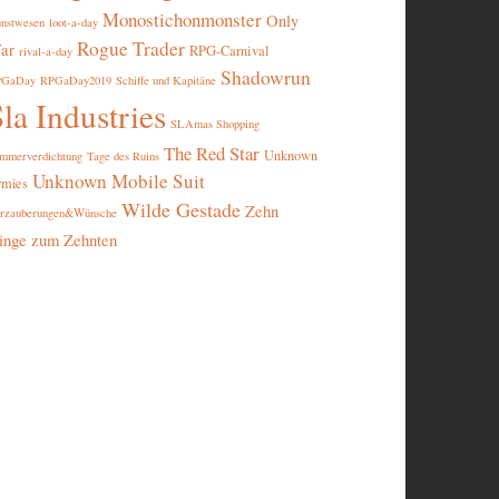
Monostichonmonster
Only
nstwesen
loot-a-day
Rogue Trader
ar
RPG-Carnival
rival-a-day
Shadowrun
PGaDay
RPGaDay2019
Schiffe und Kapitäne
la Industries
SLAmas Shopping
The Red Star
Unknown
mmerverdichtung
Tage des Ruins
Unknown Mobile Suit
rmies
Wilde Gestade
Zehn
rzauberungen&Wünsche
inge zum Zehnten