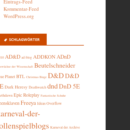
Eintrags-Feed
Kommentar-Feed
WordPress.org
SCHLAGWÖRTER
AD&D
ADnD
ADDKON
ad-blog
010
Beutelschneider
swüchse der Wissenschaft
D&D
D&D
BTL
lue Planet
Christmas Binge
dnd
5E
DnD 5E
Dark Heresy
Deathwatch
Epic Roleplay
arthdawn
Fantastische Schuhe
Freeya
eensklaven
Ideas Overflow
karneval-der-
ollenspielblogs
Karneval der Archive