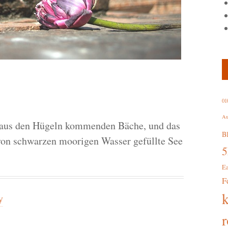
01
Au
 aus den Hügeln kommenden Bäche, und das
B
von schwarzen moorigen Wasser gefüllte See
E
F
y
r