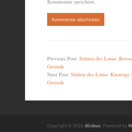
Kommentar speichern.
Previous Post:
Stätten des Lotus: Ross
Gestade
Next Post:
Stätten des Lotus: Knorrige
Gestade
Copyright © 2026
d6ideas
. Powered by
W