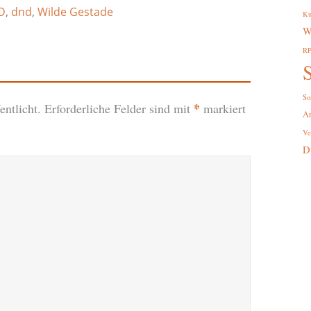
D
,
dnd
,
Wilde Gestade
Ku
W
R
S
So
*
ntlicht.
Erforderliche Felder sind mit
markiert
A
Ve
D