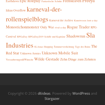
Freeya
Epic Roleplay
Feensklaven
Earthdawn
Fantastische Schuhe
karneval-der-
Ideas Overflow
rollenspielblogs
Karneval der Archive
Kunstwesen
loot-a-day
Rogue Trader
Monostichonmonster
Only War
RPG-
rival-a-day
Sla
Shadowrun
Carnival
RPGaDay
RPGaDay2019
Schiffe und Kapitäne
Industries
The
SLAmas Shopping
Sommerverdichtung
Tage des Ruins
Red Star
Unknown Mobile Suit
Unknown Armies
Wilde Gestade
Zehn Dinge zum Zehnten
Verzauberungen&Wünsche
Copyright © 2026
d6ideas
. Powered by
WordPress
and
Stargazer
.