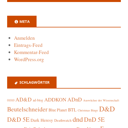
META
Anmelden
Eintrags-Feed
Kommentar-Feed
WordPress.org
SCHLAGWÖRTER
AD&D
ADnD
ADDKON
ad-blog
01010
Auswüchse der Wissenschaft
D&D
Beutelschneider
BTL
Blue Planet
Christmas Binge
dnd
D&D 5E
DnD 5E
Dark Heresy
Deathwatch