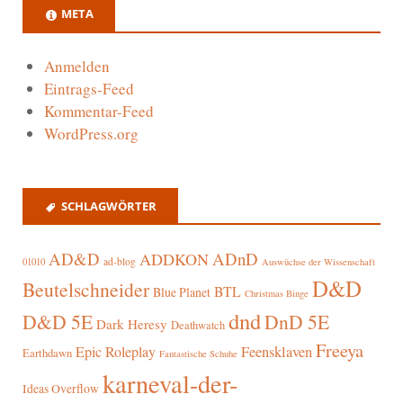
META
Anmelden
Eintrags-Feed
Kommentar-Feed
WordPress.org
SCHLAGWÖRTER
AD&D
ADnD
ADDKON
ad-blog
01010
Auswüchse der Wissenschaft
D&D
Beutelschneider
BTL
Blue Planet
Christmas Binge
dnd
D&D 5E
DnD 5E
Dark Heresy
Deathwatch
Freeya
Epic Roleplay
Feensklaven
Earthdawn
Fantastische Schuhe
karneval-der-
Ideas Overflow