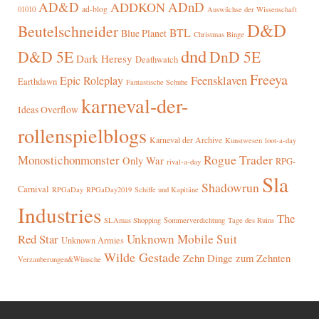
AD&D
ADnD
ADDKON
ad-blog
01010
Auswüchse der Wissenschaft
D&D
Beutelschneider
BTL
Blue Planet
Christmas Binge
dnd
D&D 5E
DnD 5E
Dark Heresy
Deathwatch
Freeya
Epic Roleplay
Feensklaven
Earthdawn
Fantastische Schuhe
karneval-der-
Ideas Overflow
rollenspielblogs
Karneval der Archive
Kunstwesen
loot-a-day
Rogue Trader
Monostichonmonster
Only War
RPG-
rival-a-day
Sla
Shadowrun
Carnival
RPGaDay
RPGaDay2019
Schiffe und Kapitäne
Industries
The
SLAmas Shopping
Sommerverdichtung
Tage des Ruins
Red Star
Unknown Mobile Suit
Unknown Armies
Wilde Gestade
Zehn Dinge zum Zehnten
Verzauberungen&Wünsche