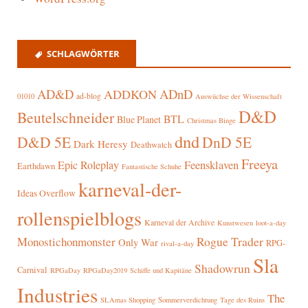
SCHLAGWÖRTER
AD&D
ADnD
ADDKON
ad-blog
01010
Auswüchse der Wissenschaft
D&D
Beutelschneider
BTL
Blue Planet
Christmas Binge
dnd
D&D 5E
DnD 5E
Dark Heresy
Deathwatch
Freeya
Epic Roleplay
Feensklaven
Earthdawn
Fantastische Schuhe
karneval-der-
Ideas Overflow
rollenspielblogs
Karneval der Archive
Kunstwesen
loot-a-day
Rogue Trader
Monostichonmonster
Only War
RPG-
rival-a-day
Sla
Shadowrun
Carnival
RPGaDay
RPGaDay2019
Schiffe und Kapitäne
Industries
The
SLAmas Shopping
Sommerverdichtung
Tage des Ruins