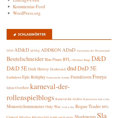
Kommentar-Feed
WordPress.org
SCHLAGWÖRTER
AD&D
ADnD
ADDKON
ad-blog
01010
Auswüchse der Wissenschaft
D&D
Beutelschneider
BTL
Blue Planet
Christmas Binge
dnd
D&D 5E
DnD 5E
Dark Heresy
Deathwatch
Freeya
Epic Roleplay
Feensklaven
Earthdawn
Fantastische Schuhe
karneval-der-
Ideas Overflow
rollenspielblogs
Karneval der Archive
Kunstwesen
loot-a-day
Rogue Trader
Monostichonmonster
Only War
RPG-
rival-a-day
Sla
Shadowrun
Carnival
RPGaDay
RPGaDay2019
Schiffe und Kapitäne