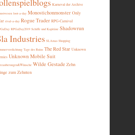
ollenspielblogs
Karneval der Archive
Monostichonmonster
Only
nstwesen
loot-a-day
Rogue Trader
ar
RPG-Carnival
rival-a-day
Shadowrun
PGaDay
RPGaDay2019
Schiffe und Kapitäne
la Industries
SLAmas Shopping
The Red Star
Unknown
mmerverdichtung
Tage des Ruins
Unknown Mobile Suit
rmies
Wilde Gestade
Zehn
rzauberungen&Wünsche
inge zum Zehnten