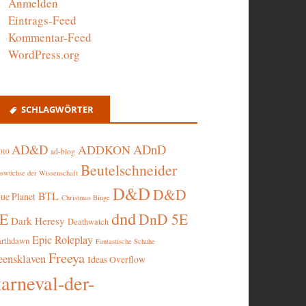
Anmelden
Eintrags-Feed
Kommentar-Feed
WordPress.org
SCHLAGWÖRTER
AD&D
ADnD
ADDKON
ad-blog
010
Beutelschneider
swüchse der Wissenschaft
D&D
D&D
BTL
lue Planet
Christmas Binge
dnd
5E
DnD 5E
Dark Heresy
Deathwatch
Epic Roleplay
arthdawn
Fantastische Schuhe
Freeya
eensklaven
Ideas Overflow
karneval-der-