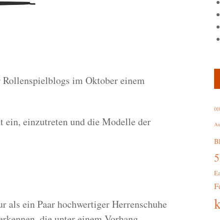
 Rollenspielblogs im Oktober einem
01
t ein, einzutreten und die Modelle der
Au
B
E
F
nur als ein Paar hochwertiger Herrenschuhe
erkennen, die unter einem Vorhang