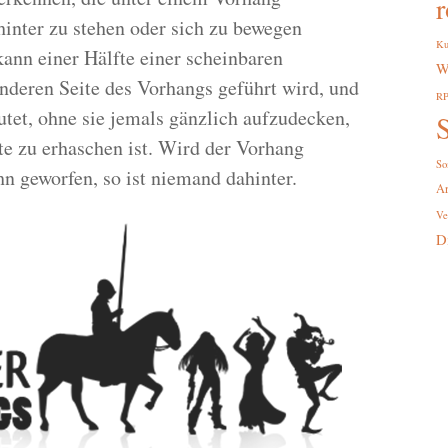
r
inter zu stehen oder sich zu bewegen
Ku
kann einer Hälfte einer scheinbaren
W
anderen Seite des Vorhangs geführt wird, und
R
tet, ohne sie jemals gänzlich aufzudecken,
S
te zu erhaschen ist. Wird der Vorhang
So
n geworfen, so ist niemand dahinter.
A
Ve
D