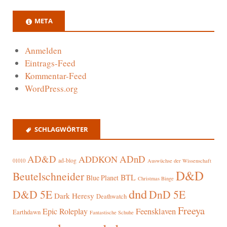
META
Anmelden
Eintrags-Feed
Kommentar-Feed
WordPress.org
SCHLAGWÖRTER
AD&D
ADnD
ADDKON
ad-blog
01010
Auswüchse der Wissenschaft
D&D
Beutelschneider
BTL
Blue Planet
Christmas Binge
dnd
D&D 5E
DnD 5E
Dark Heresy
Deathwatch
Freeya
Epic Roleplay
Feensklaven
Earthdawn
Fantastische Schuhe