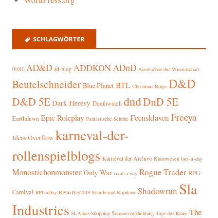
SCHLAGWÖRTER
AD&D
ADnD
ADDKON
ad-blog
01010
Auswüchse der Wissenschaft
D&D
Beutelschneider
BTL
Blue Planet
Christmas Binge
dnd
D&D 5E
DnD 5E
Dark Heresy
Deathwatch
Freeya
Epic Roleplay
Feensklaven
Earthdawn
Fantastische Schuhe
karneval-der-
Ideas Overflow
rollenspielblogs
Karneval der Archive
Kunstwesen
loot-a-day
Rogue Trader
Monostichonmonster
Only War
RPG-
rival-a-day
Sla
Shadowrun
Carnival
RPGaDay
RPGaDay2019
Schiffe und Kapitäne
Industries
The
SLAmas Shopping
Sommerverdichtung
Tage des Ruins