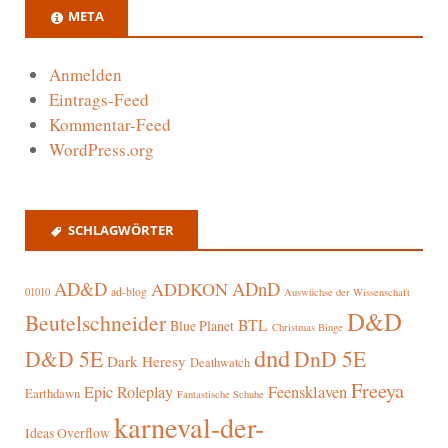
META
Anmelden
Eintrags-Feed
Kommentar-Feed
WordPress.org
SCHLAGWÖRTER
AD&D
ADnD
ADDKON
ad-blog
01010
Auswüchse der Wissenschaft
D&D
Beutelschneider
BTL
Blue Planet
Christmas Binge
dnd
D&D 5E
DnD 5E
Dark Heresy
Deathwatch
Freeya
Epic Roleplay
Feensklaven
Earthdawn
Fantastische Schuhe
karneval-der-
Ideas Overflow