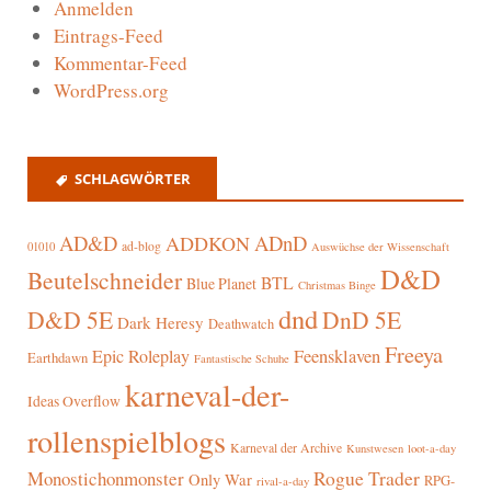
Anmelden
Eintrags-Feed
Kommentar-Feed
WordPress.org
SCHLAGWÖRTER
AD&D
ADnD
ADDKON
ad-blog
01010
Auswüchse der Wissenschaft
D&D
Beutelschneider
BTL
Blue Planet
Christmas Binge
dnd
D&D 5E
DnD 5E
Dark Heresy
Deathwatch
Freeya
Epic Roleplay
Feensklaven
Earthdawn
Fantastische Schuhe
karneval-der-
Ideas Overflow
rollenspielblogs
Karneval der Archive
Kunstwesen
loot-a-day
Rogue Trader
Monostichonmonster
Only War
RPG-
rival-a-day