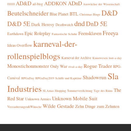
AD&D
ADnD
ADDKON
ad-blog
01010
Auswüchse der Wissenschaft
D&D
Beutelschneider
BTL
Blue Planet
Christmas Binge
dnd
D&D 5E
DnD 5E
Dark Heresy
Deathwatch
Freeya
Epic Roleplay
Feensklaven
Earthdawn
Fantastische Schuhe
karneval-der-
Ideas Overflow
rollenspielblogs
Karneval der Archive
Kunstwesen
loot-a-day
Rogue Trader
Monostichonmonster
Only War
RPG-
rival-a-day
Sla
Shadowrun
Carnival
RPGaDay
RPGaDay2019
Schiffe und Kapitäne
Industries
The
SLAmas Shopping
Sommerverdichtung
Tage des Ruins
Red Star
Unknown Mobile Suit
Unknown Armies
Wilde Gestade
Zehn Dinge zum Zehnten
Verzauberungen&Wünsche