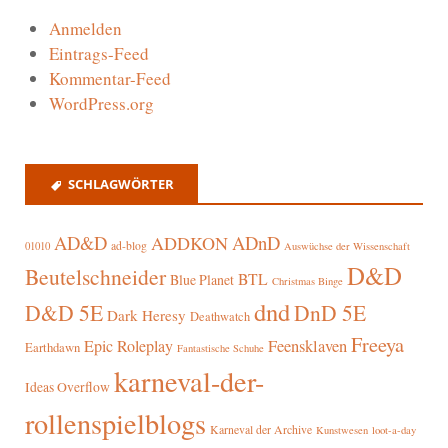
Anmelden
Eintrags-Feed
Kommentar-Feed
WordPress.org
SCHLAGWÖRTER
AD&D
ADnD
ADDKON
ad-blog
01010
Auswüchse der Wissenschaft
D&D
Beutelschneider
BTL
Blue Planet
Christmas Binge
dnd
D&D 5E
DnD 5E
Dark Heresy
Deathwatch
Freeya
Epic Roleplay
Feensklaven
Earthdawn
Fantastische Schuhe
karneval-der-
Ideas Overflow
rollenspielblogs
Karneval der Archive
Kunstwesen
loot-a-day