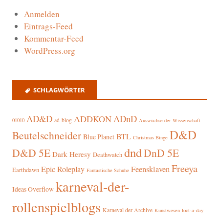
Anmelden
Eintrags-Feed
Kommentar-Feed
WordPress.org
SCHLAGWÖRTER
AD&D
ADnD
ADDKON
ad-blog
01010
Auswüchse der Wissenschaft
D&D
Beutelschneider
BTL
Blue Planet
Christmas Binge
dnd
D&D 5E
DnD 5E
Dark Heresy
Deathwatch
Freeya
Epic Roleplay
Feensklaven
Earthdawn
Fantastische Schuhe
karneval-der-
Ideas Overflow
rollenspielblogs
Karneval der Archive
Kunstwesen
loot-a-day