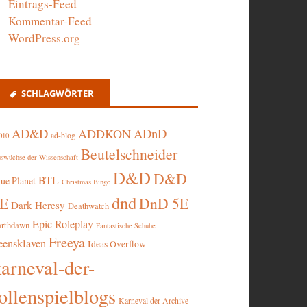
Eintrags-Feed
Kommentar-Feed
WordPress.org
SCHLAGWÖRTER
AD&D
ADnD
ADDKON
ad-blog
010
Beutelschneider
swüchse der Wissenschaft
D&D
D&D
BTL
lue Planet
Christmas Binge
dnd
5E
DnD 5E
Dark Heresy
Deathwatch
Epic Roleplay
arthdawn
Fantastische Schuhe
Freeya
eensklaven
Ideas Overflow
karneval-der-
ollenspielblogs
Karneval der Archive