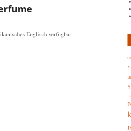
Perfume
rikanisches Englisch verfügbar.
01
Au
B
E
F
r